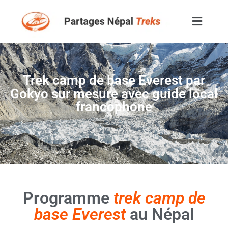
Trek camp de base Everest par
Gokyo sur mesure avec guide local
francophone
Programme
trek camp de
base Everest
au Népal